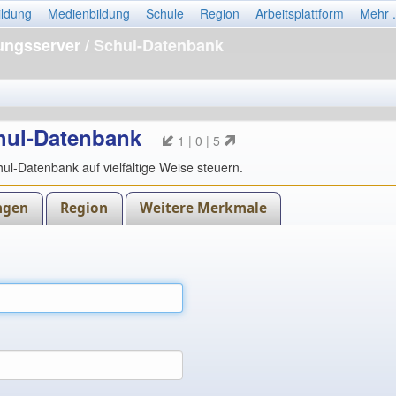
ildung
Medienbildung
Schule
Region
Arbeitsplattform
Mehr .
dungsserver
/ Schul-Datenbank
chul-Datenbank
1 | 0 | 5
ul-Datenbank auf vielfältige Weise steuern.
ngen
Region
Weitere Merkmale