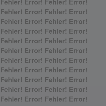
Fehler! Error! Fehler! Error!
Fehler! Error! Fehler! Error!
Fehler! Error! Fehler! Error!
Fehler! Error! Fehler! Error!
Fehler! Error! Fehler! Error!
Fehler! Error! Fehler! Error!
Fehler! Error! Fehler! Error!
Fehler! Error! Fehler! Error!
Fehler! Error! Fehler! Error!
Fehler! Error! Fehler! Error!
Fehler! Error! Fehler! Error!