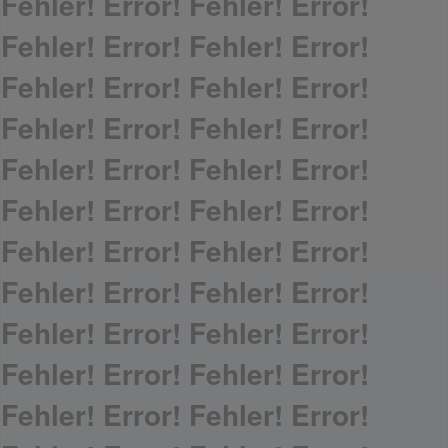
Fehler! Error! Fehler! Error!
Fehler! Error! Fehler! Error!
Fehler! Error! Fehler! Error!
Fehler! Error! Fehler! Error!
Fehler! Error! Fehler! Error!
Fehler! Error! Fehler! Error!
Fehler! Error! Fehler! Error!
Fehler! Error! Fehler! Error!
Fehler! Error! Fehler! Error!
Fehler! Error! Fehler! Error!
Fehler! Error! Fehler! Error!