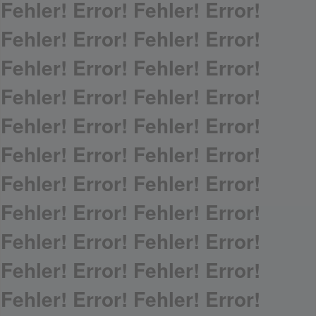
Fehler! Error! Fehler! Error!
Fehler! Error! Fehler! Error!
Fehler! Error! Fehler! Error!
Fehler! Error! Fehler! Error!
Fehler! Error! Fehler! Error!
Fehler! Error! Fehler! Error!
Fehler! Error! Fehler! Error!
Fehler! Error! Fehler! Error!
Fehler! Error! Fehler! Error!
Fehler! Error! Fehler! Error!
Fehler! Error! Fehler! Error!