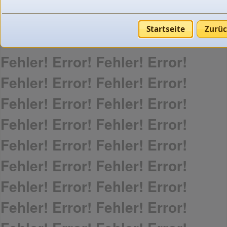
Fehler! Error! Fehler! Error!
Startseite
Zurü
Fehler! Error! Fehler! Error!
Fehler! Error! Fehler! Error!
Fehler! Error! Fehler! Error!
Fehler! Error! Fehler! Error!
Fehler! Error! Fehler! Error!
Fehler! Error! Fehler! Error!
Fehler! Error! Fehler! Error!
Fehler! Error! Fehler! Error!
Fehler! Error! Fehler! Error!