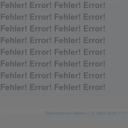
Fehler! Error! Fehler! Error!
Fehler! Error! Fehler! Error!
Fehler! Error! Fehler! Error!
Fehler! Error! Fehler! Error!
Fehler! Error! Fehler! Error!
Fehler! Error! Fehler! Error!
Fehler! Error! Fehler! Error!
Fehler! Error! Fehler! Error!
Bildungsserver Hessen
|
12. März 2026 17:01