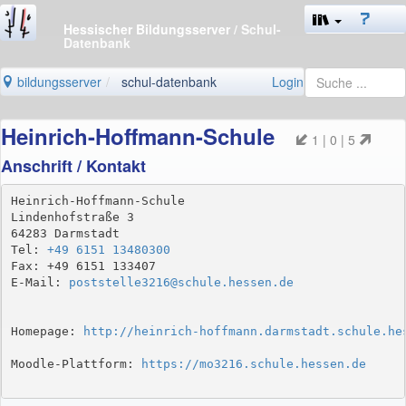
Hessischer Bildungsserver
/ Schul-
Datenbank
bildungsserver
schul-datenbank
Login
Heinrich-Hoffmann-Schule
1 | 0 | 5
Anschrift / Kontakt
Heinrich-Hoffmann-Schule

Lindenhofstraße 3

64283 Darmstadt

Tel: 
+49 6151 13480300
Fax: +49 6151 133407

E-Mail: 
poststelle3216@schule.hessen.de
Homepage: 
http://heinrich-hoffmann.darmstadt.schule.he
Moodle-Plattform: 
https://mo3216.schule.hessen.de