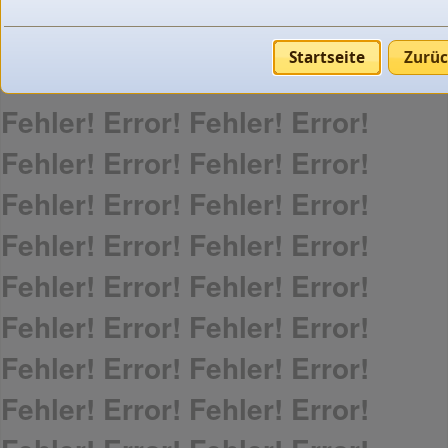
Fehler! Error! Fehler! Error!
Startseite
Zurü
Fehler! Error! Fehler! Error!
Fehler! Error! Fehler! Error!
Fehler! Error! Fehler! Error!
Fehler! Error! Fehler! Error!
Fehler! Error! Fehler! Error!
Fehler! Error! Fehler! Error!
Fehler! Error! Fehler! Error!
Fehler! Error! Fehler! Error!
Fehler! Error! Fehler! Error!