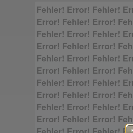
Fehler! Error! Fehler! Er
Error! Fehler! Error! Feh
Fehler! Error! Fehler! Er
Error! Fehler! Error! Feh
Fehler! Error! Fehler! Er
Error! Fehler! Error! Feh
Fehler! Error! Fehler! Er
Error! Fehler! Error! Feh
Fehler! Error! Fehler! Er
Error! Fehler! Error! Feh
Fehler! Error! Fehler! Er