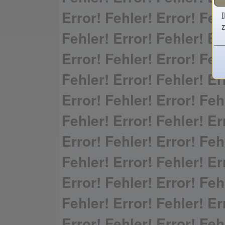
Error! Fehler! Error! Feh
Fehler! Error! Fehler! Er
Error! Fehler! Error! Feh
Fehler! Error! Fehler! Er
Error! Fehler! Error! Feh
Fehler! Error! Fehler! Er
Error! Fehler! Error! Feh
Fehler! Error! Fehler! Er
Error! Fehler! Error! Feh
Fehler! Error! Fehler! Er
Error! Fehler! Error! Feh