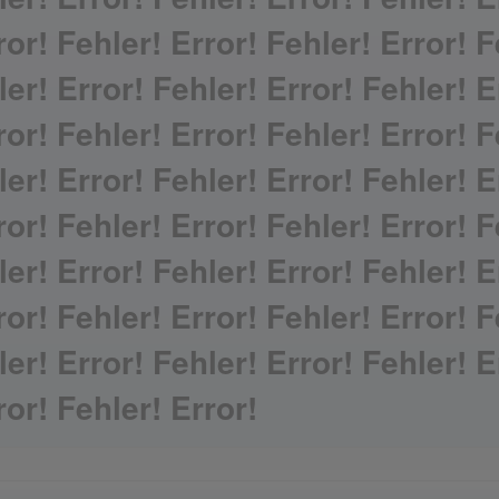
ror! Fehler! Error! Fehler! Error! F
ler! Error! Fehler! Error! Fehler! E
ror! Fehler! Error! Fehler! Error! F
ler! Error! Fehler! Error! Fehler! E
ror! Fehler! Error! Fehler! Error! F
ler! Error! Fehler! Error! Fehler! E
ror! Fehler! Error! Fehler! Error! F
ler! Error! Fehler! Error! Fehler! E
ror! Fehler! Error!