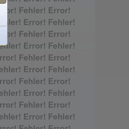
rror! Fehler! Error!
ehler! Error! Fehler!
rror! Fehler! Error!
ehler! Error! Fehler!
rror! Fehler! Error!
ehler! Error! Fehler!
rror! Fehler! Error!
ehler! Error! Fehler!
rror! Fehler! Error!
ehler! Error! Fehler!
rror! Fehler! Error!