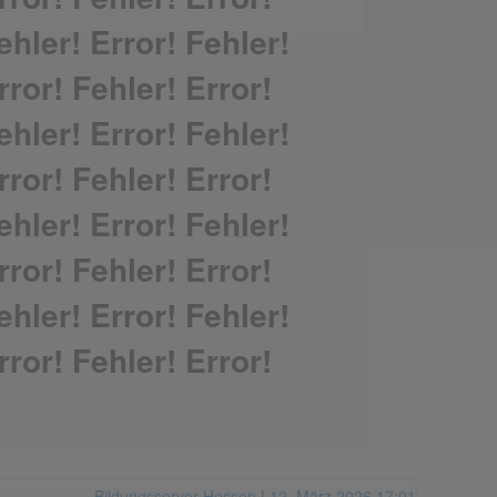
ehler! Error! Fehler!
rror! Fehler! Error!
ehler! Error! Fehler!
rror! Fehler! Error!
ehler! Error! Fehler!
rror! Fehler! Error!
ehler! Error! Fehler!
rror! Fehler! Error!
Bildungsserver Hessen
|
12. März 2026 17:01