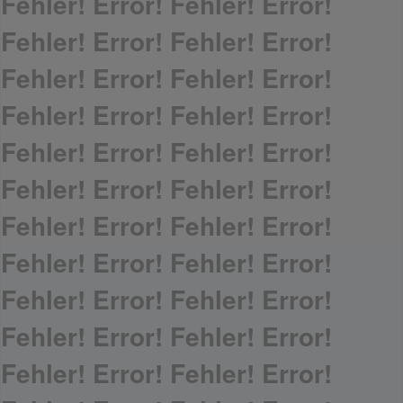
Fehler! Error! Fehler! Error!
Fehler! Error! Fehler! Error!
Fehler! Error! Fehler! Error!
Fehler! Error! Fehler! Error!
Fehler! Error! Fehler! Error!
Fehler! Error! Fehler! Error!
Fehler! Error! Fehler! Error!
Fehler! Error! Fehler! Error!
Fehler! Error! Fehler! Error!
Fehler! Error! Fehler! Error!
Fehler! Error! Fehler! Error!