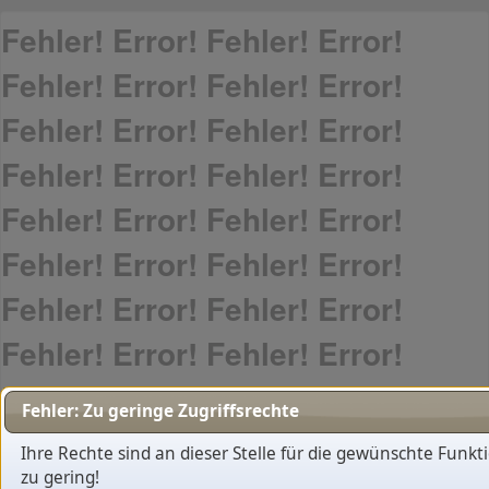
Fehler! Error! Fehler! Error!
Fehler! Error! Fehler! Error!
Fehler! Error! Fehler! Error!
Fehler! Error! Fehler! Error!
Fehler! Error! Fehler! Error!
Fehler! Error! Fehler! Error!
Fehler! Error! Fehler! Error!
Fehler! Error! Fehler! Error!
Fehler! Error! Fehler! Error!
Fehler: Zu geringe Zugriffsrechte
Fehler! Error! Fehler! Error!
Ihre Rechte sind an dieser Stelle für die gewünschte Funkt
Fehler! Error! Fehler! Error!
zu gering!