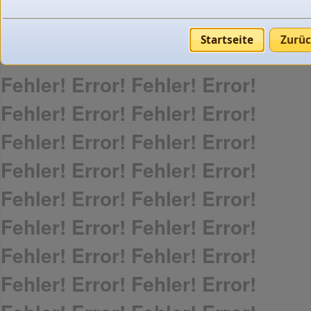
Fehler! Error! Fehler! Error!
Startseite
Zurü
Fehler! Error! Fehler! Error!
Fehler! Error! Fehler! Error!
Fehler! Error! Fehler! Error!
Fehler! Error! Fehler! Error!
Fehler! Error! Fehler! Error!
Fehler! Error! Fehler! Error!
Fehler! Error! Fehler! Error!
Fehler! Error! Fehler! Error!
Fehler! Error! Fehler! Error!