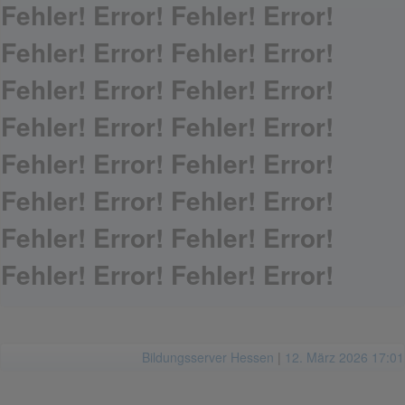
Fehler! Error! Fehler! Error!
Fehler! Error! Fehler! Error!
Fehler! Error! Fehler! Error!
Fehler! Error! Fehler! Error!
Fehler! Error! Fehler! Error!
Fehler! Error! Fehler! Error!
Fehler! Error! Fehler! Error!
Fehler! Error! Fehler! Error!
Bildungsserver Hessen
|
12. März 2026 17:01