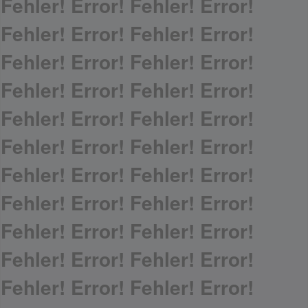
Fehler! Error! Fehler! Error!
Fehler! Error! Fehler! Error!
Fehler! Error! Fehler! Error!
Fehler! Error! Fehler! Error!
Fehler! Error! Fehler! Error!
Fehler! Error! Fehler! Error!
Fehler! Error! Fehler! Error!
Fehler! Error! Fehler! Error!
Fehler! Error! Fehler! Error!
Fehler! Error! Fehler! Error!
Fehler! Error! Fehler! Error!