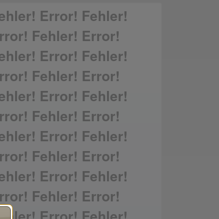
ehler! Error! Fehler!
rror! Fehler! Error!
ehler! Error! Fehler!
rror! Fehler! Error!
ehler! Error! Fehler!
rror! Fehler! Error!
ehler! Error! Fehler!
rror! Fehler! Error!
ehler! Error! Fehler!
rror! Fehler! Error!
ehler! Error! Fehler!