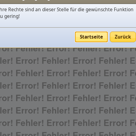
ler! Error! Fehler! Error! Fehler! E
Ihre Rechte sind an dieser Stelle für die gewünschte Funktion
zu gering!
ror! Fehler! Error! Fehler! Error! F
ler! Error! Fehler! Error! Fehler! E
Startseite
Zurück
ror! Fehler! Error! Fehler! Error! F
ler! Error! Fehler! Error! Fehler! E
ror! Fehler! Error! Fehler! Error! F
ler! Error! Fehler! Error! Fehler! E
ror! Fehler! Error! Fehler! Error! F
ler! Error! Fehler! Error! Fehler! E
ror! Fehler! Error! Fehler! Error! F
ler! Error! Fehler! Error! Fehler! E