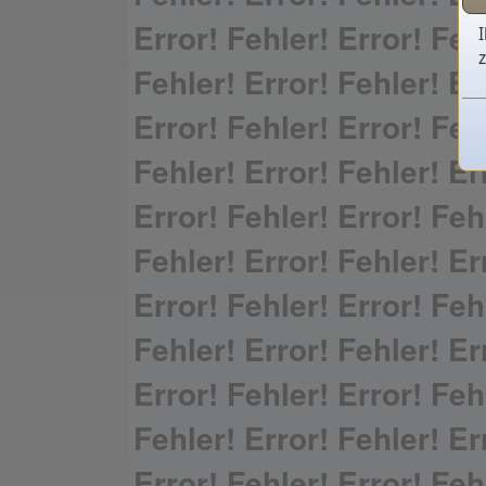
Error! Fehler! Error! Feh
Fehler! Error! Fehler! Er
Error! Fehler! Error! Feh
Fehler! Error! Fehler! Er
Error! Fehler! Error! Feh
Fehler! Error! Fehler! Er
Error! Fehler! Error! Feh
Fehler! Error! Fehler! Er
Error! Fehler! Error! Feh
Fehler! Error! Fehler! Er
Error! Fehler! Error! Feh