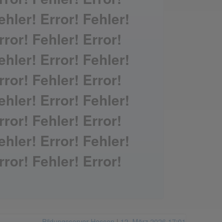
ehler! Error! Fehler!
rror! Fehler! Error!
ehler! Error! Fehler!
rror! Fehler! Error!
ehler! Error! Fehler!
rror! Fehler! Error!
ehler! Error! Fehler!
rror! Fehler! Error!
Bildungsserver Hessen
|
12. März 2026 17:01