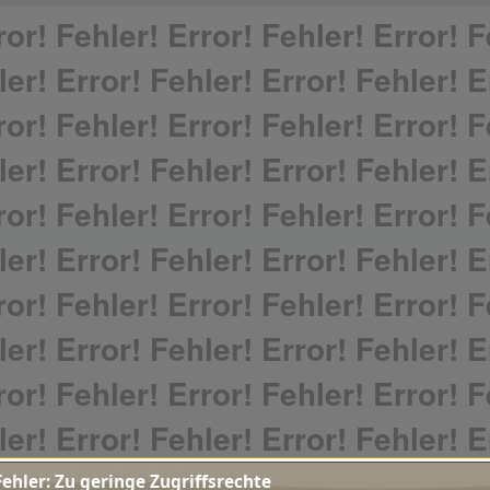
ror! Fehler! Error! Fehler! Error! F
ler! Error! Fehler! Error! Fehler! E
ror! Fehler! Error! Fehler! Error! F
ler! Error! Fehler! Error! Fehler! E
ror! Fehler! Error! Fehler! Error! F
ler! Error! Fehler! Error! Fehler! E
ror! Fehler! Error! Fehler! Error! F
ler! Error! Fehler! Error! Fehler! E
ror! Fehler! Error! Fehler! Error! F
ler! Error! Fehler! Error! Fehler! E
ror! Fehler! Error! Fehler! Error! F
Fehler: Zu geringe Zugriffsrechte