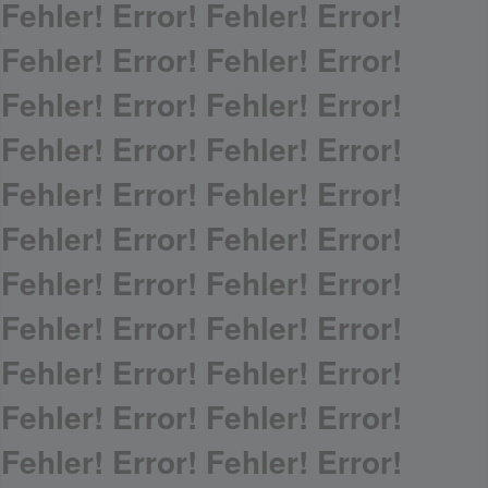
Fehler! Error! Fehler! Error!
Fehler! Error! Fehler! Error!
Fehler! Error! Fehler! Error!
Fehler! Error! Fehler! Error!
Fehler! Error! Fehler! Error!
Fehler! Error! Fehler! Error!
Fehler! Error! Fehler! Error!
Fehler! Error! Fehler! Error!
Fehler! Error! Fehler! Error!
Fehler! Error! Fehler! Error!
Fehler! Error! Fehler! Error!