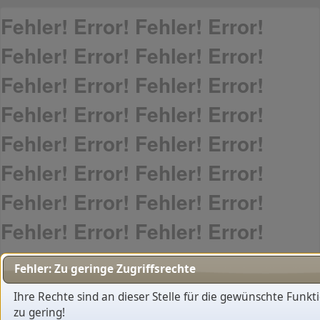
Fehler! Error! Fehler! Error!
Fehler! Error! Fehler! Error!
Fehler! Error! Fehler! Error!
Fehler! Error! Fehler! Error!
Fehler! Error! Fehler! Error!
Fehler! Error! Fehler! Error!
Fehler! Error! Fehler! Error!
Fehler! Error! Fehler! Error!
Fehler! Error! Fehler! Error!
Fehler: Zu geringe Zugriffsrechte
Fehler! Error! Fehler! Error!
Ihre Rechte sind an dieser Stelle für die gewünschte Funkt
Fehler! Error! Fehler! Error!
zu gering!