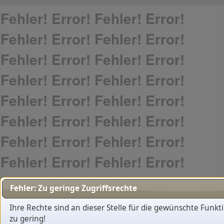
Fehler! Error! Fehler! Error!
Fehler! Error! Fehler! Error!
Fehler! Error! Fehler! Error!
Fehler! Error! Fehler! Error!
Fehler! Error! Fehler! Error!
Fehler! Error! Fehler! Error!
Fehler! Error! Fehler! Error!
Fehler! Error! Fehler! Error!
Fehler! Error! Fehler! Error!
Fehler: Zu geringe Zugriffsrechte
Fehler! Error! Fehler! Error!
Ihre Rechte sind an dieser Stelle für die gewünschte Funkt
Fehler! Error! Fehler! Error!
zu gering!