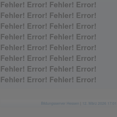
Fehler! Error! Fehler! Error!
Fehler! Error! Fehler! Error!
Fehler! Error! Fehler! Error!
Fehler! Error! Fehler! Error!
Fehler! Error! Fehler! Error!
Fehler! Error! Fehler! Error!
Fehler! Error! Fehler! Error!
Fehler! Error! Fehler! Error!
Bildungsserver Hessen
|
12. März 2026 17:01