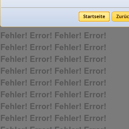
Fehler! Error! Fehler! Error!
Startseite
Zurü
Fehler! Error! Fehler! Error!
Fehler! Error! Fehler! Error!
Fehler! Error! Fehler! Error!
Fehler! Error! Fehler! Error!
Fehler! Error! Fehler! Error!
Fehler! Error! Fehler! Error!
Fehler! Error! Fehler! Error!
Fehler! Error! Fehler! Error!
Fehler! Error! Fehler! Error!