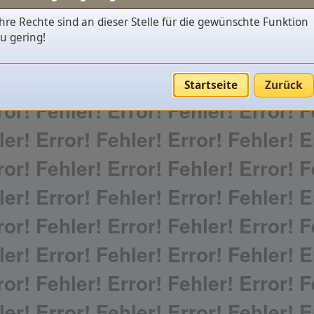
ler! Error! Fehler! Error! Fehler! E
Ihre Rechte sind an dieser Stelle für die gewünschte Funktion
zu gering!
ror! Fehler! Error! Fehler! Error! F
ler! Error! Fehler! Error! Fehler! E
Startseite
Zurück
ror! Fehler! Error! Fehler! Error! F
ler! Error! Fehler! Error! Fehler! E
ror! Fehler! Error! Fehler! Error! F
ler! Error! Fehler! Error! Fehler! E
ror! Fehler! Error! Fehler! Error! F
ler! Error! Fehler! Error! Fehler! E
ror! Fehler! Error! Fehler! Error! F
ler! Error! Fehler! Error! Fehler! E