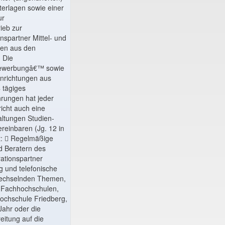
terlagen sowie einer
ur
ieb zur
spartner Mittel- und
ten aus den
 Die
- Bewerbungâ€™ sowie
nrichtungen aus
 tägiges
hrungen hat jeder
icht auch eine
altungen Studien-
reinbaren (Jg. 12 in
it:  Regelmäßige
d Beratern des
ationspartner
 und telefonische
 wechselnden Themen,
r Fachhochschulen,
hochschule Friedberg,
Jahr oder die
itung auf die