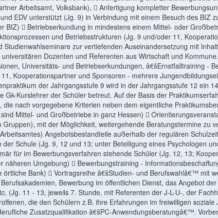
artner Arbeitsamt, Volksbank),  Anfertigung kompletter Bewerbungsun
 und EDV unterstützt (Jg. 9) in Verbindung mit einem Besuch des BIZ z
er BIZ)  Betriebserkundung in mindestens einem Mittel- oder Großbetr
ionsprozessen und Betriebsstrukturen (Jg. 9 und/oder 11, Kooperation
d Studienwahlseminare zur vertiefenden Auseinandersetzung mit Inhal
on universitären Dozenten und Referenten aus Wirtschaft und Kommune.
ionen, Universitäts- und Betriebserkundungen, â€šErnstfalltraining 
11, Kooperationspartner und Sponsoren - mehrere Jungendbildungsei
enpraktikum der Jahrgangsstufe 9 wird in der Jahrgangsstufe 12 ein 14
ie Gk-Kurslehrer der Schüler betreut. Auf der Basis der Praktikumserfa
, die nach vorgegebene Kriterien neben dem eigentliche Praktikumsber
 sind Mittel- und Großbetriebe in ganz Hessen)  Orientierungsveranst
n Gruppen), mit der Möglichkeit, weitergehende Beratungstermine zu ve
 Arbeitsamtes) Angebotsbestandteile außerhalb der regulären Schulze
 der Schule (Jg. 9, 12 und 13; unter Beteiligung eines Psychologen un
rimär für im Bewerbungsverfahren stehende Schüler (Jg. 12, 13; Kooper
er näheren Umgebung)  Bewerbungstraining - Informationsbeschaffung
e örtliche Bank)  Vortragsreihe â€šStudien- und Berufswahlâ€™ mit
 Berufsakademien, Bewerbung im öffentlichen Dienst, das Angebot de
 (Jg. 11 - 13, jeweils 7. Stunde, mit Referenten der J-L-U-, der Fach
offenen, die den Schülern z.B. ihre Erfahrungen im freiwilligen soziale 
Berufliche Zusatzqualifikation â€šPC-Anwendungsberatungâ€™. Vorbere