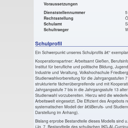
Voraussetzungen
Dienststellennummer
5
Rechtsstellung
Ö
Schulamt
S
Schultraeger
W
Schulprofil
Ein Schwerpunkt unseres Schulprofils â€“ exemplari
Kooperationspartner: Arbeitsamt Gießen, Berufsi
Institut für berufliche und politische Bildung, Juge
Industrie und Veraltung, Volkshochschule Friedbe
Studienwahlvorbereitung für die Jahrgangsstufen 7
strukturierte fächerübergreifende und mit Kooperati
Jahrgangsstufe 7 bis in die Jahrgangsstufe 13 alter
Studienwahl vorzubereiten. Hierzu wird die wiede
Arbeitswelt eingesetzt. Die Effizient des Angebots 
systematischen Modell der â€šBerufs- und Studien
Darstellung im Anhang).
Bislang erprobe Bestandteile dieses Modells sind
(Jg. 7, Bestandteile des schulischen IKG-AL-Curri