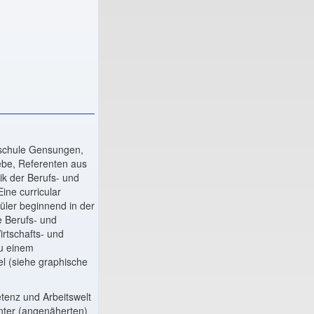
hschule Gensungen,
iebe, Referenten aus
k der Berufs- und
ine curricular
hüler beginnend in der
e Berufs- und
rtschafts- und
zu einem
l (siehe graphische
tenz und Arbeitswelt
unter (angenäherten)