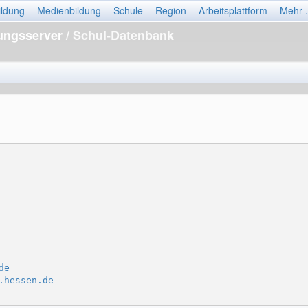
ildung
Medienbildung
Schule
Region
Arbeitsplattform
Mehr .
dungsserver
/ Schul-Datenbank
de
.hessen.de