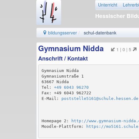
Unterricht
Lehrerb
Hessischer Bil
bildungsserver
schul-datenbank
Gymnasium Nidda
1 | 0 | 5
Anschrift / Kontakt
Gymnasium Nidda

Gymnasiumstraße 1

63667 Nidda

Tel: 
+49 6043 96270
Fax: +49 6043 962722

E-Mail: 
poststelle5161@schule.hessen.de
Homepage 2: 
http://www.gymnasium-nidda.
Moodle-Plattform: 
https://mo5161.schule