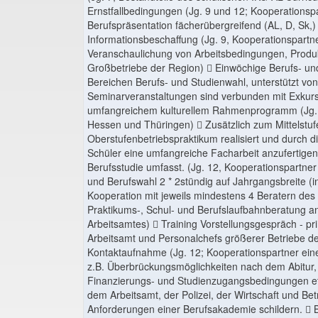
Ernstfallbedingungen (Jg. 9 und 12; Kooperationsp
Berufspräsentation fächerübergreifend (AL, D, Sk,)
Informationsbeschaffung (Jg. 9, Kooperationspartn
Veranschaulichung von Arbeitsbedingungen, Produkt
Großbetriebe der Region)  Einwöchige Berufs- un
Bereichen Berufs- und Studienwahl, unterstützt v
Seminarveranstaltungen sind verbunden mit Exkurs
umfangreichem kulturellem Rahmenprogramm (Jg. 
Hessen und Thüringen)  Zusätzlich zum Mittelstuf
Oberstufenbetriebspraktikum realisiert und durch d
Schüler eine umfangreiche Facharbeit anzufertigen
Berufsstudie umfasst. (Jg. 12, Kooperationspartner
und Berufswahl 2 * 2stündig auf Jahrgangsbreite (i
Kooperation mit jeweils mindestens 4 Beratern des
Praktikums-, Schul- und Berufslaufbahnberatung an
Arbeitsamtes)  Training Vorstellungsgespräch - p
Arbeitsamt und Personalchefs größerer Betriebe d
Kontaktaufnahme (Jg. 12; Kooperationspartner ein
z.B. Überbrückungsmöglichkeiten nach dem Abitur,
Finanzierungs- und Studienzugangsbedingungen etc.
dem Arbeitsamt, der Polizei, der Wirtschaft und Betr
Anforderungen einer Berufsakademie schildern.  