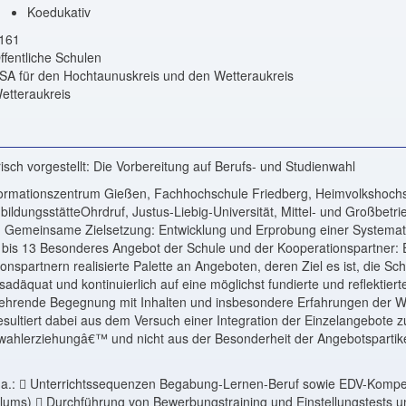
Koedukativ
161
ffentliche Schulen
SA für den Hochtaunuskreis und den Wetteraukreis
etteraukreis
sch vorgestellt: Die Vorbereitung auf Berufs- und Studienwahl
nformationszentrum Gießen, Fachhochschule Friedberg, Heimvolkshoc
ndbildungsstätteOhrdruf, Justus-Liebig-Universität, Mittel- und Großbetr
rg Gemeinsame Zielsetzung: Entwicklung und Erprobung einer Systemati
 bis 13 Besonderes Angebot der Schule und der Kooperationspartner: E
onspartnern realisierte Palette an Angeboten, deren Ziel es ist, die Sc
sadäquat und kontinuierlich auf eine möglichst fundierte und reflektiert
rkehrende Begegnung mit Inhalten und insbesondere Erfahrungen der Wi
resultiert dabei aus dem Versuch einer Integration der Einzelangebote 
wahlerziehungâ€™ und nicht aus der Besonderheit der Angebotspartike
 u.a.:  Unterrichtssequenzen Begabung-Lernen-Beruf sowie EDV-Kompe
culums)  Durchführung von Bewerbungstraining und Einstellungstests 