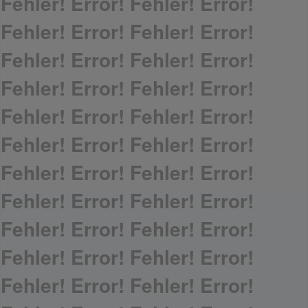
Fehler! Error! Fehler! Error!
Fehler! Error! Fehler! Error!
Fehler! Error! Fehler! Error!
Fehler! Error! Fehler! Error!
Fehler! Error! Fehler! Error!
Fehler! Error! Fehler! Error!
Fehler! Error! Fehler! Error!
Fehler! Error! Fehler! Error!
Fehler! Error! Fehler! Error!
Fehler! Error! Fehler! Error!
Fehler! Error! Fehler! Error!