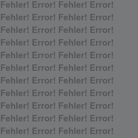
Fehler! Error! Fehler! Error!
Fehler! Error! Fehler! Error!
Fehler! Error! Fehler! Error!
Fehler! Error! Fehler! Error!
Fehler! Error! Fehler! Error!
Fehler! Error! Fehler! Error!
Fehler! Error! Fehler! Error!
Fehler! Error! Fehler! Error!
Fehler! Error! Fehler! Error!
Fehler! Error! Fehler! Error!
Fehler! Error! Fehler! Error!