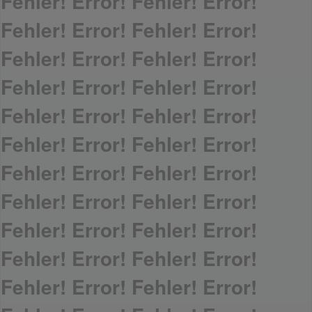
Fehler! Error! Fehler! Error!
Fehler! Error! Fehler! Error!
Fehler! Error! Fehler! Error!
Fehler! Error! Fehler! Error!
Fehler! Error! Fehler! Error!
Fehler! Error! Fehler! Error!
Fehler! Error! Fehler! Error!
Fehler! Error! Fehler! Error!
Fehler! Error! Fehler! Error!
Fehler! Error! Fehler! Error!
Fehler! Error! Fehler! Error!