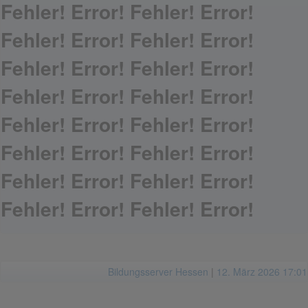
Fehler! Error! Fehler! Error!
Fehler! Error! Fehler! Error!
Fehler! Error! Fehler! Error!
Fehler! Error! Fehler! Error!
Fehler! Error! Fehler! Error!
Fehler! Error! Fehler! Error!
Fehler! Error! Fehler! Error!
Fehler! Error! Fehler! Error!
Bildungsserver Hessen
|
12. März 2026 17:01