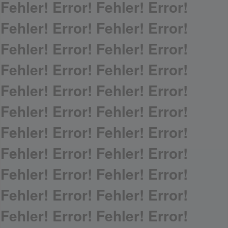
Fehler! Error! Fehler! Error!
Fehler! Error! Fehler! Error!
Fehler! Error! Fehler! Error!
Fehler! Error! Fehler! Error!
Fehler! Error! Fehler! Error!
Fehler! Error! Fehler! Error!
Fehler! Error! Fehler! Error!
Fehler! Error! Fehler! Error!
Fehler! Error! Fehler! Error!
Fehler! Error! Fehler! Error!
Fehler! Error! Fehler! Error!