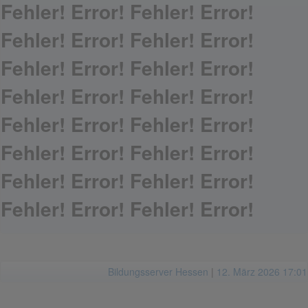
Fehler! Error! Fehler! Error!
Fehler! Error! Fehler! Error!
Fehler! Error! Fehler! Error!
Fehler! Error! Fehler! Error!
Fehler! Error! Fehler! Error!
Fehler! Error! Fehler! Error!
Fehler! Error! Fehler! Error!
Fehler! Error! Fehler! Error!
Bildungsserver Hessen
|
12. März 2026 17:01