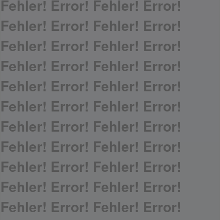
Fehler! Error! Fehler! Error!
Fehler! Error! Fehler! Error!
Fehler! Error! Fehler! Error!
Fehler! Error! Fehler! Error!
Fehler! Error! Fehler! Error!
Fehler! Error! Fehler! Error!
Fehler! Error! Fehler! Error!
Fehler! Error! Fehler! Error!
Fehler! Error! Fehler! Error!
Fehler! Error! Fehler! Error!
Fehler! Error! Fehler! Error!