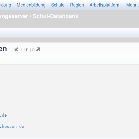
ildung
Medienbildung
Schule
Region
Arbeitsplattform
Mehr .
dungsserver
/ Schul-Datenbank
sen
1 | 0 | 5
.de
.hessen.de