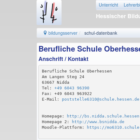
Unterricht
Lehrerb
Hessischer Bil
bildungsserver
schul-datenbank
Berufliche Schule Oberhes
Anschrift / Kontakt
Berufliche Schule Oberhessen

Am Langen Steg 24

63667 Nidda

Tel: 
+49 6043 96390
Fax: +49 6043 963922

E-Mail: 
poststelle6310@schule.hessen.de
Homepage: 
http://bs.nidda.schule.hessen
Homepage 2: 
http://www.bsnidda.de
Moodle-Plattform: 
https://mo6310.schule