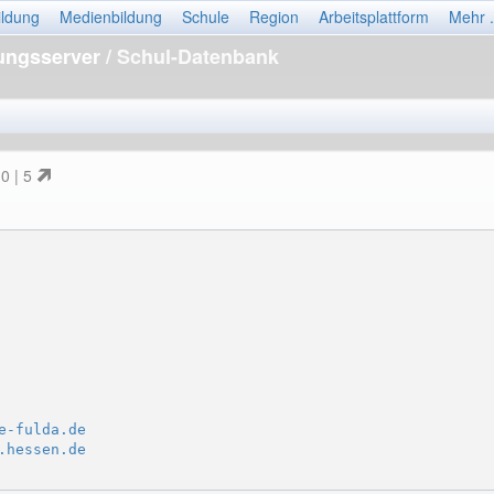
ildung
Medienbildung
Schule
Region
Arbeitsplattform
Mehr .
dungsserver
/ Schul-Datenbank
 0 | 5
e-fulda.de
.hessen.de