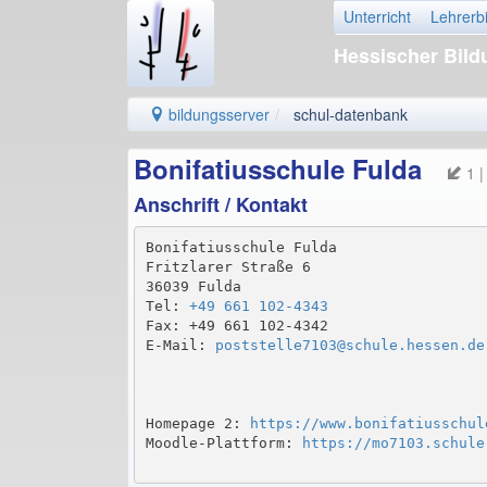
Unterricht
Lehrerb
Hessischer Bil
bildungsserver
schul-datenbank
Bonifatiusschule Fulda
1 |
Anschrift / Kontakt
Bonifatiusschule Fulda

Fritzlarer Straße 6

36039 Fulda

Tel: 
+49 661 102-4343
Fax: +49 661 102-4342

E-Mail: 
poststelle7103@schule.hessen.de
Homepage 2: 
https://www.bonifatiusschul
Moodle-Plattform: 
https://mo7103.schule