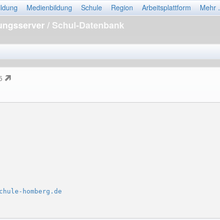
ildung
Medienbildung
Schule
Region
Arbeitsplattform
Mehr .
dungsserver
/ Schul-Datenbank
 5
chule-homberg.de