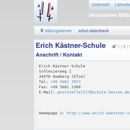
Unterricht
Lehrerb
Hessischer Bil
bildungsserver
schul-datenbank
Erich Kästner-Schule
1 | 0 |
Anschrift / Kontakt
Erich Kästner-Schule

Schlesierweg 1

34576 Homberg (Efze)

Tel: 
+49 5681 7073
Fax: +49 5681 2309

E-Mail: 
poststelle7217@schule.hessen.de
Homepage 2: 
http://www.erich-kaestner-s