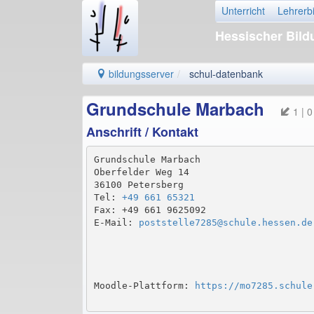
Unterricht
Lehrerb
Hessischer Bil
bildungsserver
schul-datenbank
Grundschule Marbach
1 | 0
Anschrift / Kontakt
Grundschule Marbach

Oberfelder Weg 14

36100 Petersberg

Tel: 
+49 661 65321
Fax: +49 661 9625092

E-Mail: 
poststelle7285@schule.hessen.de
Moodle-Plattform: 
https://mo7285.schule