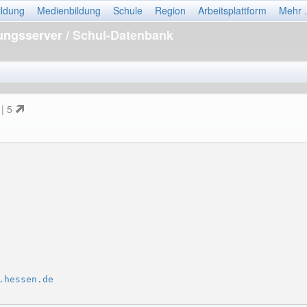
ildung
Medienbildung
Schule
Region
Arbeitsplattform
Mehr .
dungsserver
/ Schul-Datenbank
 | 5
.hessen.de