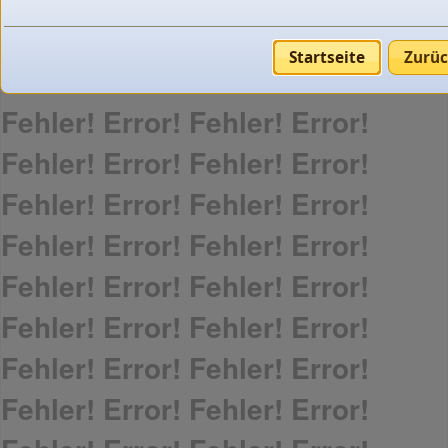
Fehler! Error! Fehler! Error!
Startseite
Zurü
Fehler! Error! Fehler! Error!
Fehler! Error! Fehler! Error!
Fehler! Error! Fehler! Error!
Fehler! Error! Fehler! Error!
Fehler! Error! Fehler! Error!
Fehler! Error! Fehler! Error!
Fehler! Error! Fehler! Error!
Fehler! Error! Fehler! Error!
Fehler! Error! Fehler! Error!