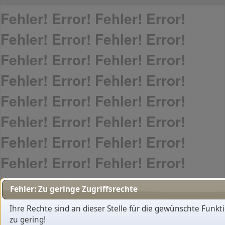
Fehler! Error! Fehler! Error!
Fehler! Error! Fehler! Error!
Fehler! Error! Fehler! Error!
Fehler! Error! Fehler! Error!
Fehler! Error! Fehler! Error!
Fehler! Error! Fehler! Error!
Fehler! Error! Fehler! Error!
Fehler! Error! Fehler! Error!
Fehler! Error! Fehler! Error!
Fehler: Zu geringe Zugriffsrechte
Fehler! Error! Fehler! Error!
Ihre Rechte sind an dieser Stelle für die gewünschte Funkt
Fehler! Error! Fehler! Error!
zu gering!