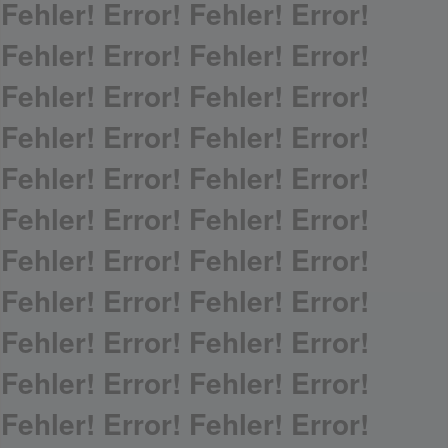
Fehler! Error! Fehler! Error!
Fehler! Error! Fehler! Error!
Fehler! Error! Fehler! Error!
Fehler! Error! Fehler! Error!
Fehler! Error! Fehler! Error!
Fehler! Error! Fehler! Error!
Fehler! Error! Fehler! Error!
Fehler! Error! Fehler! Error!
Fehler! Error! Fehler! Error!
Fehler! Error! Fehler! Error!
Fehler! Error! Fehler! Error!