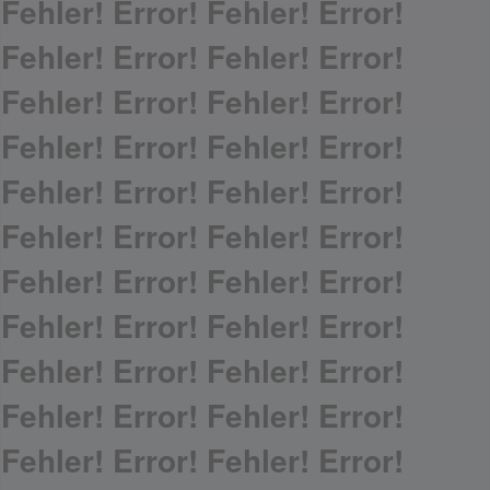
Fehler! Error! Fehler! Error!
Fehler! Error! Fehler! Error!
Fehler! Error! Fehler! Error!
Fehler! Error! Fehler! Error!
Fehler! Error! Fehler! Error!
Fehler! Error! Fehler! Error!
Fehler! Error! Fehler! Error!
Fehler! Error! Fehler! Error!
Fehler! Error! Fehler! Error!
Fehler! Error! Fehler! Error!
Fehler! Error! Fehler! Error!