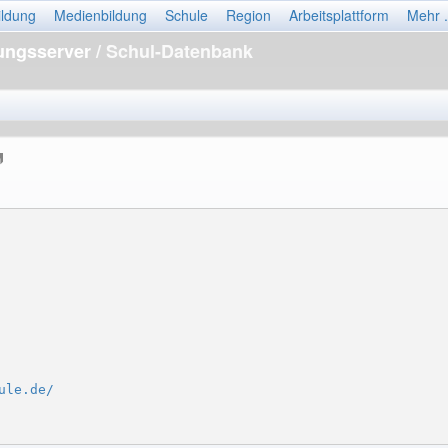
ildung
Medienbildung
Schule
Region
Arbeitsplattform
Mehr .
dungsserver
/ Schul-Datenbank
ule.de/