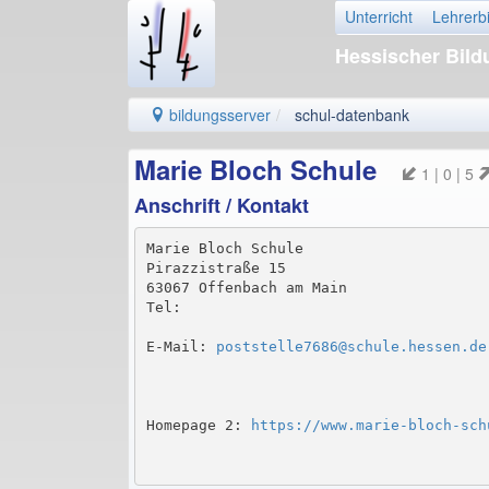
Unterricht
Lehrerb
Hessischer Bil
bildungsserver
schul-datenbank
Marie Bloch Schule
1 | 0 | 5
Anschrift / Kontakt
Marie Bloch Schule

Pirazzistraße 15

63067 Offenbach am Main

Tel: 
E-Mail: 
poststelle7686@schule.hessen.de
Homepage 2: 
https://www.marie-bloch-sch