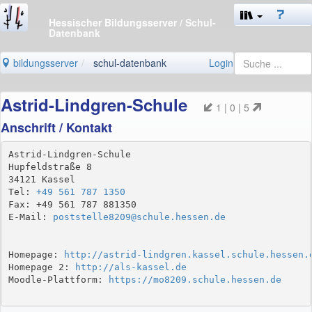
Hessischer Bildungsserver
/ Schul-
Datenbank
bildungsserver
schul-datenbank
Login
Astrid-Lindgren-Schule
1 | 0 | 5
Anschrift / Kontakt
Astrid-Lindgren-Schule

Hupfeldstraße 8

34121 Kassel

Tel: 
+49 561 787 1350
Fax: +49 561 787 881350

E-Mail: 
poststelle8209@schule.hessen.de
Homepage: 
http://astrid-lindgren.kassel.schule.hessen.
Homepage 2: 
http://als-kassel.de
Moodle-Plattform: 
https://mo8209.schule.hessen.de