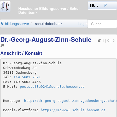
Hessischer Bildungsserver
/ Schul-
Datenbank
bildungsserver
schul-datenbank
Login
Dr.-Georg-August-Zinn-Schule
1 | 0 | 5
Anschrift / Kontakt
Dr.-Georg-August-Zinn-Schule

Schwimmbadweg 30

34281 Gudensberg

Tel: 
+49 5603 2091
Fax: +49 5603 4456

E-Mail: 
poststelle9241@schule.hessen.de
Homepage: 
http://dr-georg-august-zinn.gudensberg.schul
Moodle-Plattform: 
https://mo9241.schule.hessen.de