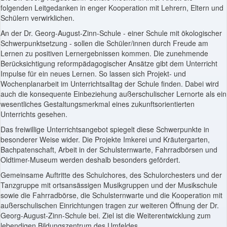
folgenden Leitgedanken in enger Kooperation mit Lehrern, Eltern und
Schülern verwirklichen.
An der Dr. Georg-August-Zinn-Schule - einer Schule mit ökologischer
Schwerpunktsetzung - sollen die Schüler/innen durch Freude am
Lernen zu positiven Lernergebnissen kommen. Die zunehmende
Berücksichtigung reformpädagogischer Ansätze gibt dem Unterricht
Impulse für ein neues Lernen. So lassen sich Projekt- und
Wochenplanarbeit im Unterrichtsalltag der Schule finden. Dabei wird
auch die konsequente Einbeziehung außerschulischer Lernorte als ein
wesentliches Gestaltungsmerkmal eines zukunftsorientierten
Unterrichts gesehen.
Das freiwillige Unterrichtsangebot spiegelt diese Schwerpunkte in
besonderer Weise wider. Die Projekte Imkerei und Kräutergarten,
Bachpatenschaft, Arbeit in der Schulsternwarte, Fahrradbörsen und
Oldtimer-Museum werden deshalb besonders gefördert.
Gemeinsame Auftritte des Schulchores, des Schulorchesters und der
Tanzgruppe mit ortsansässigen Musikgruppen und der Musikschule
sowie die Fahrradbörse, die Schulsternwarte und die Kooperation mit
außerschulischen Einrichtungen tragen zur weiteren Öffnung der Dr.
Georg-August-Zinn-Schule bei. Ziel ist die Weiterentwicklung zum
lebendigen Bildungszentrum des Umfeldes.