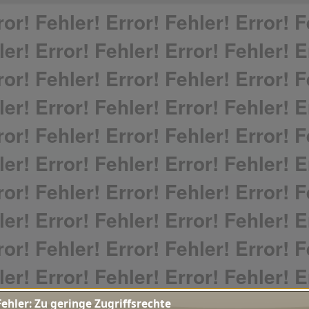
ror! Fehler! Error! Fehler! Error! F
ler! Error! Fehler! Error! Fehler! E
ror! Fehler! Error! Fehler! Error! F
ler! Error! Fehler! Error! Fehler! E
ror! Fehler! Error! Fehler! Error! F
ler! Error! Fehler! Error! Fehler! E
ror! Fehler! Error! Fehler! Error! F
ler! Error! Fehler! Error! Fehler! E
ror! Fehler! Error! Fehler! Error! F
ler! Error! Fehler! Error! Fehler! E
ror! Fehler! Error! Fehler! Error! F
Fehler: Zu geringe Zugriffsrechte