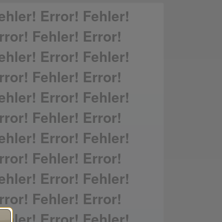
ehler! Error! Fehler!
rror! Fehler! Error!
ehler! Error! Fehler!
rror! Fehler! Error!
ehler! Error! Fehler!
rror! Fehler! Error!
ehler! Error! Fehler!
rror! Fehler! Error!
ehler! Error! Fehler!
rror! Fehler! Error!
ehler! Error! Fehler!