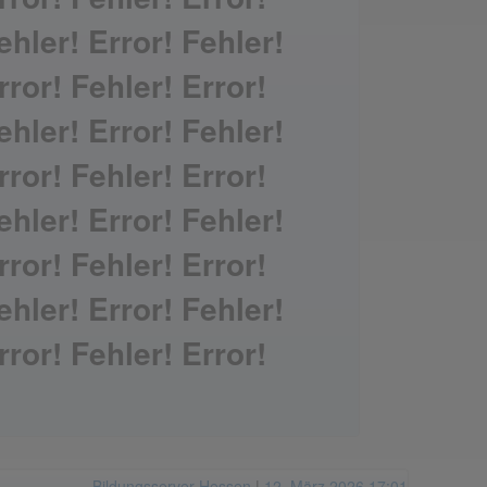
ehler! Error! Fehler!
rror! Fehler! Error!
ehler! Error! Fehler!
rror! Fehler! Error!
ehler! Error! Fehler!
rror! Fehler! Error!
ehler! Error! Fehler!
rror! Fehler! Error!
Bildungsserver Hessen
|
12. März 2026 17:01