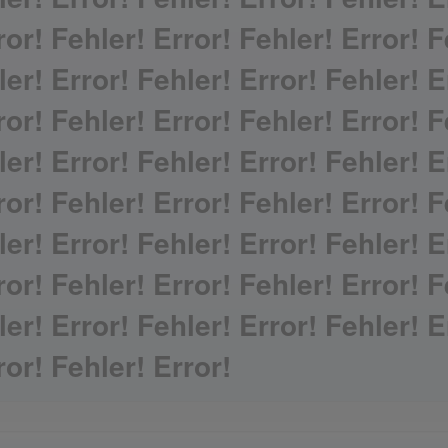
ror! Fehler! Error! Fehler! Error! F
ler! Error! Fehler! Error! Fehler! E
ror! Fehler! Error! Fehler! Error! F
ler! Error! Fehler! Error! Fehler! E
ror! Fehler! Error! Fehler! Error! F
ler! Error! Fehler! Error! Fehler! E
ror! Fehler! Error! Fehler! Error! F
ler! Error! Fehler! Error! Fehler! E
ror! Fehler! Error!