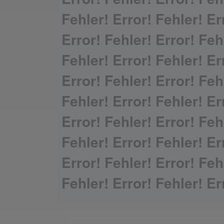
Fehler! Error! Fehler! Er
Error! Fehler! Error! Feh
Fehler! Error! Fehler! Er
Error! Fehler! Error! Feh
Fehler! Error! Fehler! Er
Error! Fehler! Error! Feh
Fehler! Error! Fehler! Er
Error! Fehler! Error! Feh
Fehler! Error! Fehler! Er