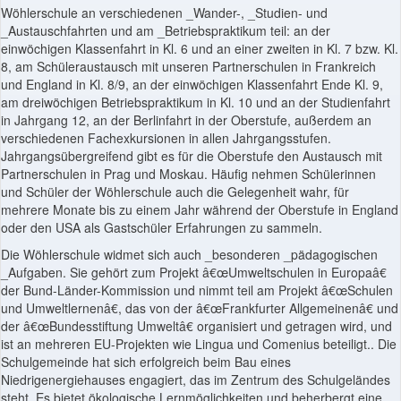
Wöhlerschule an verschiedenen _Wander-, _Studien- und
_Austauschfahrten und am _Betriebspraktikum teil: an der
einwöchigen Klassenfahrt in Kl. 6 und an einer zweiten in Kl. 7 bzw. Kl.
8, am Schüleraustausch mit unseren Partnerschulen in Frankreich
und England in Kl. 8/9, an der einwöchigen Klassenfahrt Ende Kl. 9,
am dreiwöchigen Betriebspraktikum in Kl. 10 und an der Studienfahrt
in Jahrgang 12, an der Berlinfahrt in der Oberstufe, außerdem an
verschiedenen Fachexkursionen in allen Jahrgangsstufen.
Jahrgangsübergreifend gibt es für die Oberstufe den Austausch mit
Partnerschulen in Prag und Moskau. Häufig nehmen Schülerinnen
und Schüler der Wöhlerschule auch die Gelegenheit wahr, für
mehrere Monate bis zu einem Jahr während der Oberstufe in England
oder den USA als Gastschüler Erfahrungen zu sammeln.
Die Wöhlerschule widmet sich auch _besonderen _pädagogischen
_Aufgaben. Sie gehört zum Projekt â€œUmweltschulen in Europaâ€
der Bund-Länder-Kommission und nimmt teil am Projekt â€œSchulen
und Umweltlernenâ€, das von der â€œFrankfurter Allgemeinenâ€ und
der â€œBundesstiftung Umweltâ€ organisiert und getragen wird, und
ist an mehreren EU-Projekten wie Lingua und Comenius beteiligt.. Die
Schulgemeinde hat sich erfolgreich beim Bau eines
Niedrigenergiehauses engagiert, das im Zentrum des Schulgeländes
steht. Es bietet ökologische Lernmöglichkeiten und beherbergt eine