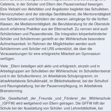
Cafeteria, in der Schüler und Eltern den Pausenverkauf besorgen.
Eine Vielzahl von Aktivitäten und Angeboten begleitet das Schulleben.
Hervorzuheben sind der ständige Sanitätsdienst, die Mentorentätigkeit
von Schülerinnen und Schülern der oberen Jahrgänge für die fünften
Klassen, die Mediatorentätigkeit, die Berufsberatung für die Oberstufe
durch erfahrene Praktiker aus der Elternschaft. Zu nennen sind auch
Schülerlotsen und Pausendienste. Die Integration körperbehinderter
Schüler und Schülerinnen genießt an der Wöhlerschule besondere
Aufmerksamkeit. Im Rahmen der Möglichkeiten werden auch
Schülerinnen und Schüler mit LRS unterstützt, die über die
Voraussetzungen für eine erfolgreiche Mitarbeit am Gymnasium
verfügen.
Viele _Eltern beteiligen sich aktiv und erfolgreich, einzeln und in
Arbeitsgruppen am Schulleben der Wöhlerschule: im Schulelternbeirat
und in der Schulkonferenz ,im Arbeitskreis Schulprogramm, im
â€œArbeitskreis Schulklimaâ€, im Bibliotheksdienst, bei der Schulhof-
und Raumgestaltung, bei der Pausenverpflegung, im Arbeitskreis
Brainstorming.
Die _Gesellschaft _der _Freunde _und _Förderer _der _Wöhlerschule
_(GFFW) wird weitgehend von Eltern getragen. Die GFFW hilft der
Schule bei der Ausstattung von Schüler- und Lehrerbibliothek, bei