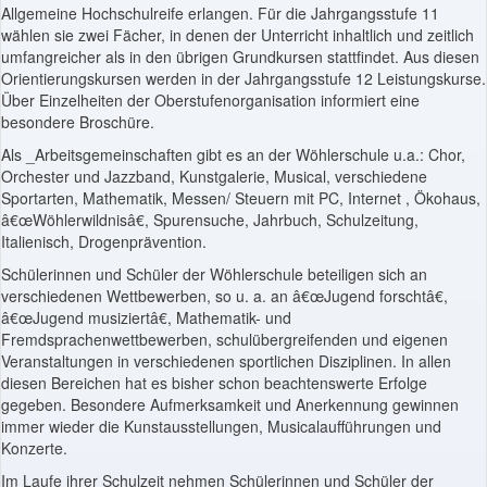
Allgemeine Hochschulreife erlangen. Für die Jahrgangsstufe 11
wählen sie zwei Fächer, in denen der Unterricht inhaltlich und zeitlich
umfangreicher als in den übrigen Grundkursen stattfindet. Aus diesen
Orientierungskursen werden in der Jahrgangsstufe 12 Leistungskurse.
Über Einzelheiten der Oberstufenorganisation informiert eine
besondere Broschüre.
Als _Arbeitsgemeinschaften gibt es an der Wöhlerschule u.a.: Chor,
Orchester und Jazzband, Kunstgalerie, Musical, verschiedene
Sportarten, Mathematik, Messen/ Steuern mit PC, Internet , Ökohaus,
â€œWöhlerwildnisâ€, Spurensuche, Jahrbuch, Schulzeitung,
Italienisch, Drogenprävention.
Schülerinnen und Schüler der Wöhlerschule beteiligen sich an
verschiedenen Wettbewerben, so u. a. an â€œJugend forschtâ€,
â€œJugend musiziertâ€, Mathematik- und
Fremdsprachenwettbewerben, schulübergreifenden und eigenen
Veranstaltungen in verschiedenen sportlichen Disziplinen. In allen
diesen Bereichen hat es bisher schon beachtenswerte Erfolge
gegeben. Besondere Aufmerksamkeit und Anerkennung gewinnen
immer wieder die Kunstausstellungen, Musicalaufführungen und
Konzerte.
Im Laufe ihrer Schulzeit nehmen Schülerinnen und Schüler der