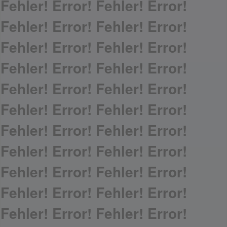
Fehler! Error! Fehler! Error!
Fehler! Error! Fehler! Error!
Fehler! Error! Fehler! Error!
Fehler! Error! Fehler! Error!
Fehler! Error! Fehler! Error!
Fehler! Error! Fehler! Error!
Fehler! Error! Fehler! Error!
Fehler! Error! Fehler! Error!
Fehler! Error! Fehler! Error!
Fehler! Error! Fehler! Error!
Fehler! Error! Fehler! Error!