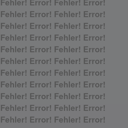
Fehler! Error! Fehler! Error!
Fehler! Error! Fehler! Error!
Fehler! Error! Fehler! Error!
Fehler! Error! Fehler! Error!
Fehler! Error! Fehler! Error!
Fehler! Error! Fehler! Error!
Fehler! Error! Fehler! Error!
Fehler! Error! Fehler! Error!
Fehler! Error! Fehler! Error!
Fehler! Error! Fehler! Error!
Fehler! Error! Fehler! Error!