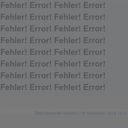
Fehler! Error! Fehler! Error!
Fehler! Error! Fehler! Error!
Fehler! Error! Fehler! Error!
Fehler! Error! Fehler! Error!
Fehler! Error! Fehler! Error!
Fehler! Error! Fehler! Error!
Fehler! Error! Fehler! Error!
Fehler! Error! Fehler! Error!
Bildungsserver Hessen
|
19. November 2024 15:41