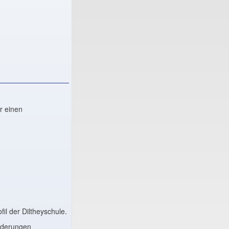
r einen
l der Diltheyschule.
rderungen