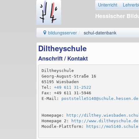
Unterricht
Lehrerb
Hessischer Bil
bildungsserver
schul-datenbank
Diltheyschule
Anschrift / Kontakt
Diltheyschule

Georg-August-Straße 16

65195 Wiesbaden

Tel: 
+49 611 31-2522
Fax: +49 611 31-5946

E-Mail: 
poststelle5140@schule.hessen.de
Homepage: 
http://dilthey.wiesbaden.schu
Homepage 2: 
http://www.diltheyschule.de
Moodle-Plattform: 
https://mo5140.schule