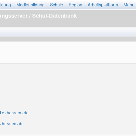
ildung
Medienbildung
Schule
Region
Arbeitsplattform
Mehr .
dungsserver
/ Schul-Datenbank
le.hessen.de
.hessen.de