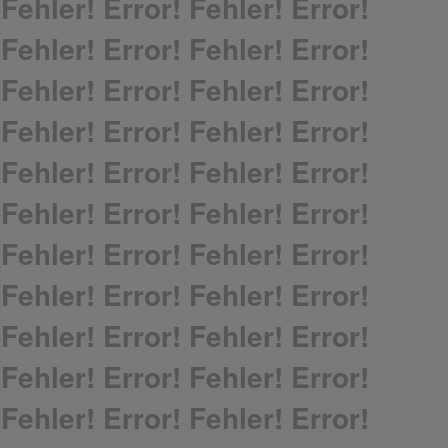
Fehler! Error! Fehler! Error!
Fehler! Error! Fehler! Error!
Fehler! Error! Fehler! Error!
Fehler! Error! Fehler! Error!
Fehler! Error! Fehler! Error!
Fehler! Error! Fehler! Error!
Fehler! Error! Fehler! Error!
Fehler! Error! Fehler! Error!
Fehler! Error! Fehler! Error!
Fehler! Error! Fehler! Error!
Fehler! Error! Fehler! Error!