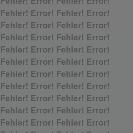
Fehler! Error! Fehler! Error!
Fehler! Error! Fehler! Error!
Fehler! Error! Fehler! Error!
Fehler! Error! Fehler! Error!
Fehler! Error! Fehler! Error!
Fehler! Error! Fehler! Error!
Fehler! Error! Fehler! Error!
Fehler! Error! Fehler! Error!
Fehler! Error! Fehler! Error!
Fehler! Error! Fehler! Error!
Fehler! Error! Fehler! Error!