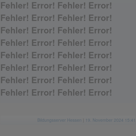
Fehler! Error! Fehler! Error!
Fehler! Error! Fehler! Error!
Fehler! Error! Fehler! Error!
Fehler! Error! Fehler! Error!
Fehler! Error! Fehler! Error!
Fehler! Error! Fehler! Error!
Fehler! Error! Fehler! Error!
Fehler! Error! Fehler! Error!
Bildungsserver Hessen
|
19. November 2024 15:41