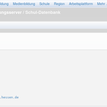
ildung
Medienbildung
Schule
Region
Arbeitsplattform
Mehr .
dungsserver
/ Schul-Datenbank
.hessen.de