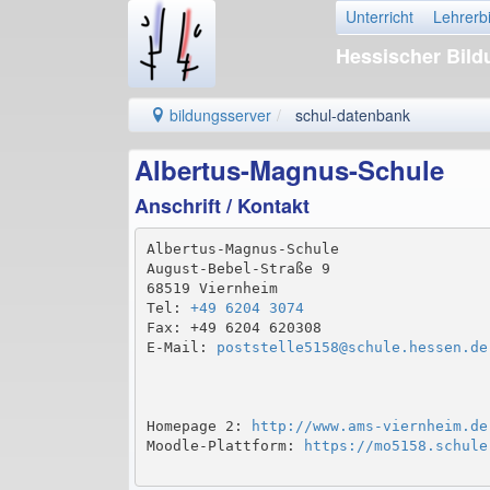
Unterricht
Lehrerb
Hessischer Bil
bildungsserver
schul-datenbank
Albertus-Magnus-Schule
Anschrift / Kontakt
Albertus-Magnus-Schule

August-Bebel-Straße 9

68519 Viernheim

Tel: 
+49 6204 3074
Fax: +49 6204 620308

E-Mail: 
poststelle5158@schule.hessen.de
Homepage 2: 
http://www.ams-viernheim.de
Moodle-Plattform: 
https://mo5158.schule