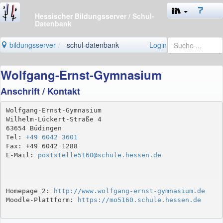
Hessischer Bildungsserver
/ Schul-
Datenbank
bildungsserver
schul-datenbank
Login
Wolfgang-Ernst-Gymnasium
Anschrift / Kontakt
Wolfgang-Ernst-Gymnasium

Wilhelm-Lückert-Straße 4

63654 Büdingen

Tel: 
+49 6042 3601
Fax: +49 6042 1288

E-Mail: 
poststelle5160@schule.hessen.de
Homepage 2: 
http://www.wolfgang-ernst-gymnasium.de
Moodle-Plattform: 
https://mo5160.schule.hessen.de