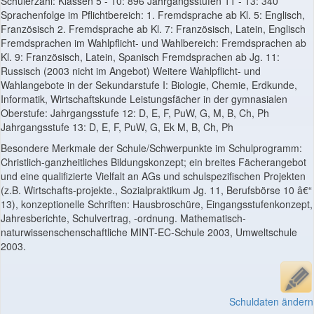
Schülerzahl: Klassen 5 - 10: 896 Jahrgangsstufen 11 - 13: 340
Sprachenfolge im Pflichtbereich: 1. Fremdsprache ab Kl. 5: Englisch,
Französisch 2. Fremdsprache ab Kl. 7: Französisch, Latein, Englisch
Fremdsprachen im Wahlpflicht- und Wahlbereich: Fremdsprachen ab
Kl. 9: Französisch, Latein, Spanisch Fremdsprachen ab Jg. 11:
Russisch (2003 nicht im Angebot) Weitere Wahlpflicht- und
Wahlangebote in der Sekundarstufe I: Biologie, Chemie, Erdkunde,
Informatik, Wirtschaftskunde Leistungsfächer in der gymnasialen
Oberstufe: Jahrgangsstufe 12: D, E, F, PuW, G, M, B, Ch, Ph
Jahrgangsstufe 13: D, E, F, PuW, G, Ek M, B, Ch, Ph
Besondere Merkmale der Schule/Schwerpunkte im Schulprogramm:
Christlich-ganzheitliches Bildungskonzept; ein breites Fächerangebot
und eine qualifizierte Vielfalt an AGs und schulspezifischen Projekten
(z.B. Wirtschafts-projekte., Sozialpraktikum Jg. 11, Berufsbörse 10 â€“
13), konzeptionelle Schriften: Hausbroschüre, Eingangsstufenkonzept,
Jahresberichte, Schulvertrag, -ordnung. Mathematisch-
naturwissenschenschaftliche MINT-EC-Schule 2003, Umweltschule
2003.
Schuldaten ändern