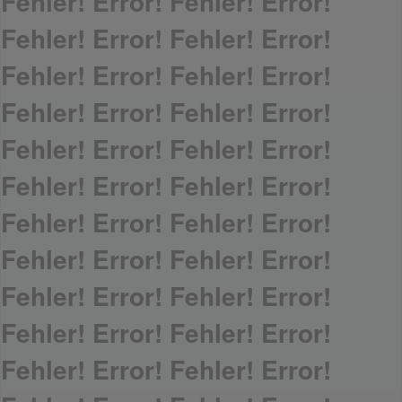
Fehler! Error! Fehler! Error!
Fehler! Error! Fehler! Error!
Fehler! Error! Fehler! Error!
Fehler! Error! Fehler! Error!
Fehler! Error! Fehler! Error!
Fehler! Error! Fehler! Error!
Fehler! Error! Fehler! Error!
Fehler! Error! Fehler! Error!
Fehler! Error! Fehler! Error!
Fehler! Error! Fehler! Error!
Fehler! Error! Fehler! Error!