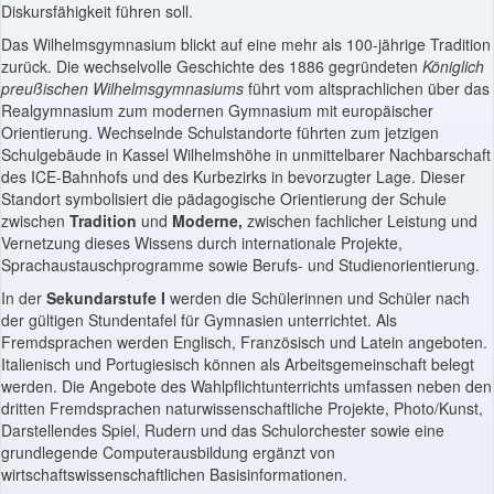
Diskursfähigkeit führen soll.
Das Wilhelmsgymnasium blickt auf eine mehr als 100-jährige Tradition
zurück. Die wechselvolle Geschichte des 1886 gegründeten
Königlich
preußischen
Wilhelmsgymnasiums
führt vom altsprachlichen über das
Realgymnasium zum modernen Gymnasium mit europäischer
Orientierung. Wechselnde Schulstandorte führten zum jetzigen
Schulgebäude in Kassel Wilhelmshöhe in unmittelbarer Nachbarschaft
des ICE-Bahnhofs und des Kurbezirks in bevorzugter Lage. Dieser
Standort symbolisiert die pädagogische Orientierung der Schule
zwischen
Tradition
und
Moderne,
zwischen fachlicher Leistung und
Vernetzung dieses Wissens durch internationale Projekte,
Sprachaustauschprogramme sowie Berufs- und Studienorientierung.
In der
Sekundarstufe
I
werden die Schülerinnen und Schüler nach
der gültigen Stundentafel für Gymnasien unterrichtet. Als
Fremdsprachen werden Englisch, Französisch und Latein angeboten.
Italienisch und Portugiesisch können als Arbeitsgemeinschaft belegt
werden. Die Angebote des Wahlpflichtunterrichts umfassen neben den
dritten Fremdsprachen naturwissenschaftliche Projekte, Photo/Kunst,
Darstellendes Spiel, Rudern und das Schulorchester sowie eine
grundlegende Computerausbildung ergänzt von
wirtschaftswissenschaftlichen Basisinformationen.