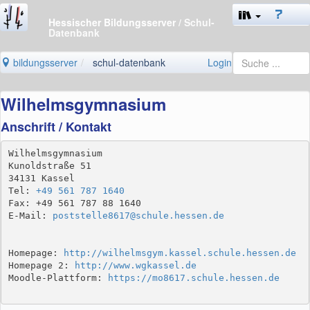
Hessischer Bildungsserver
/ Schul-
Datenbank
bildungsserver
schul-datenbank
Login
Wilhelmsgymnasium
Anschrift / Kontakt
Wilhelmsgymnasium

Kunoldstraße 51

34131 Kassel

Tel: 
+49 561 787 1640
Fax: +49 561 787 88 1640

E-Mail: 
poststelle8617@schule.hessen.de
Homepage: 
http://wilhelmsgym.kassel.schule.hessen.de
Homepage 2: 
http://www.wgkassel.de
Moodle-Plattform: 
https://mo8617.schule.hessen.de