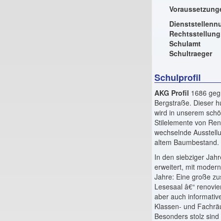
Voraussetzung
Dienststellen
Rechtsstellung
Schulamt
Schultraeger
Schulprofil
AKG Profil
1686 gegr
Bergstraße. Dieser h
wird in unserem sch
Stilelemente von Ren
wechselnde Ausstellu
altem Baumbestand.
In den siebziger Ja
erweitert, mit moder
Jahre: Eine große zu
Lesesaal â€“ renovie
aber auch informati
Klassen- und Fachrä
Besonders stolz sind 