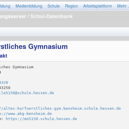
ildung
Medienbildung
Schule
Region
Arbeitsplattform
Mehr .
dungsserver
/ Schul-Datenbank
ürstliches Gymnasium
akt
ches Gymnasium



4320
3250

lle5150@schule.hessen.de
//altes-kurfuerstliches-gym.bensheim.schule.hessen.de
p://www.akg-bensheim.de
m: 
https://mo5150.schule.hessen.de