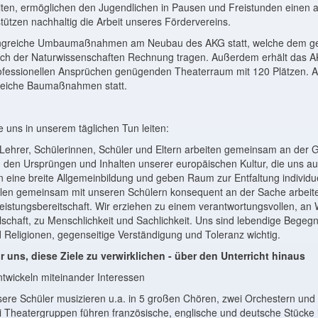
eiten, ermöglichen den Jugendlichen in Pausen und Freistunden eine
tützen nachhaltig die Arbeit unseres Fördervereins.
fangreiche Umbaumaßnahmen am Neubau des AKG statt, welche dem 
ch der Naturwissenschaften Rechnung tragen. Außerdem erhält das 
ofessionellen Ansprüchen genügenden Theaterraum mit 120 Plätzen. A
reiche Baumaßnahmen statt.
ie uns in unserem täglichen Tun leiten:
Lehrer, Schülerinnen, Schüler und Eltern arbeiten gemeinsam an der 
u den Ursprüngen und Inhalten unserer europäischen Kultur, die uns a
ln eine breite Allgemeinbildung und geben Raum zur Entfaltung individu
len gemeinsam mit unseren Schülern konsequent an der Sache arbeite
eistungsbereitschaft. Wir erziehen zu einem verantwortungsvollen, an 
lschaft, zu Menschlichkeit und Sachlichkeit. Uns sind lebendige Bege
d Religionen, gegenseitige Verständigung und Toleranz wichtig.
uns, diese Ziele zu verwirklichen - über den Unterricht hinaus
twickeln miteinander Interessen
ere Schüler musizieren u.a. in 5 großen Chören, zwei Orchestern und 
 Theatergruppen führen französische, englische und deutsche Stücke 