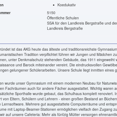
en
Koedukativ
nummer
5150
Öffentliche Schulen
SSA für den Landkreis Bergstraße und de
Landkreis Bergstraße
ündet ist das AKG heute das älteste und traditionsreichste Gymnasiu
umanistischen Tradition verpflichtet führen wir Jungen und Mädchen zum
önen, unter Denkmalschutz stehenden Gebäude, das 1911 eingeweiht 
aissance und Barock miteinander vereint. Die eindrucksvollen Gewölb
ngen gelungener Schülerarbeiten. Unsere Schule liegt inmitten eines 
hren wurde unser Gymnasium mit einem modernen Neubau für Naturwis
nen Fachräumen auch für andere Fächer ausgestattet. Wichtig waren au
sätzliche Sporthalle wurde gebaut, das Schulhaus komplett renoviert. I
rt von Eltern, Schülern und Lehrern - einen großen Bestand an Büchern
ve Lernsoftware. Mehrere gut ausgestattete Computerräume und entspr
ume mit Laptop-Beamer-Stationen ermöglichen vielfach den Zugang zu
wir auf unsere Cafeteria: Mehr als fünfzig Mütter versorgen ehrenamtl