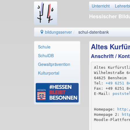
Unterricht
Lehrerb
Hessischer Bil
bildungsserver
schul-datenbank
Altes Kurf
Schule
Anschrift / Kont
SchulDB
Gewaltprävention
Altes Kurfürstli
Kulturportal
Wilhelmstraße 64
64625 Bensheim

Tel: 
+49 6251 8
Fax: +49 6251 84
E-Mail: 
postste
Homepage: 
http:
Homepage 2: 
htt
Moodle-Plattfor