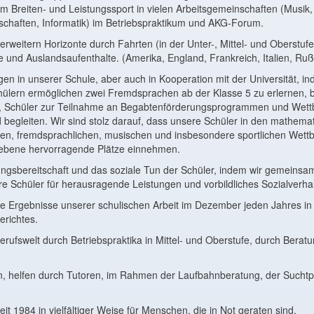
im Breiten- und Leistungssport in vielen Arbeitsgemeinschaften (Musik,
chaften, Informatik) im Betriebspraktikum und AKG-Forum.
rweitern Horizonte durch Fahrten (in der Unter-, Mittel- und Oberstufe
nd Auslandsaufenthalte. (Amerika, England, Frankreich, Italien, Ruß
en in unserer Schule, aber auch in Kooperation mit der Universität, i
ülern ermöglichen zwei Fremdsprachen ab der Klasse 5 zu erlernen, bi
n, Schüler zur Teilnahme an Begabtenförderungsprogrammen und Wet
 begleiten. Wir sind stolz darauf, dass unsere Schüler in den mathema
hen, fremdsprachlichen, musischen und insbesondere sportlichen Wett
ebene hervorragende Plätze einnehmen.
tungsbereitschaft und das soziale Tun der Schüler, indem wir gemeins
 Schüler für herausragende Leistungen und vorbildliches Sozialverha
e Ergebnisse unserer schulischen Arbeit im Dezember jeden Jahres in
richtes.
erufswelt durch Betriebspraktika in Mittel- und Oberstufe, durch Berat
n, helfen durch Tutoren, im Rahmen der Laufbahnberatung, der Suchtp
it 1984 in vielfältiger Weise für Menschen, die in Not geraten sind.