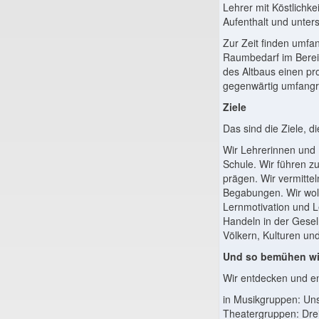
Lehrer mit Köstlichk
Aufenthalt und unters
Zur Zeit finden um
Raumbedarf im Berei
des Altbaus einen pr
gegenwärtig umfang
Ziele
Das sind die Ziele, d
Wir Lehrerinnen und 
Schule. Wir führen z
prägen. Wir vermitte
Begabungen. Wir wol
Lernmotivation und L
Handeln in der Gesel
Völkern, Kulturen un
Und so bemühen wir 
Wir entdecken und en
in Musikgruppen: Uns
Theatergruppen: Drei