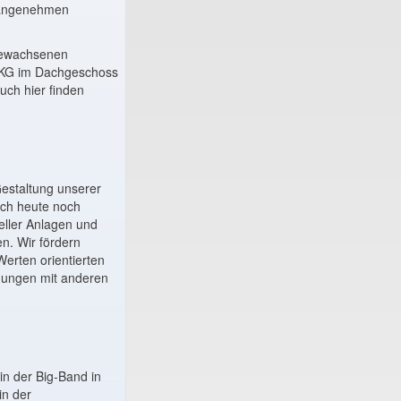
n angenehmen
gewachsenen
AKG im Dachgeschoss
uch hier finden
Gestaltung unserer
uch heute noch
eller Anlagen und
n. Wir fördern
Werten orientierten
gnungen mit anderen
in der Big-Band in
in der