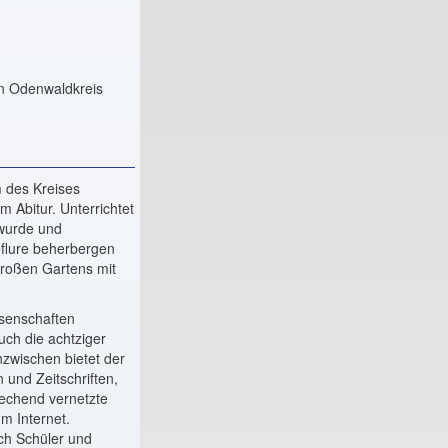
n Odenwaldkreis
m des Kreises
 Abitur. Unterrichtet
wurde und
eflure beherbergen
großen Gartens mit
senschaften
ch die achtziger
nzwischen bietet der
 und Zeitschriften,
echend vernetzte
m Internet.
ich Schüler und