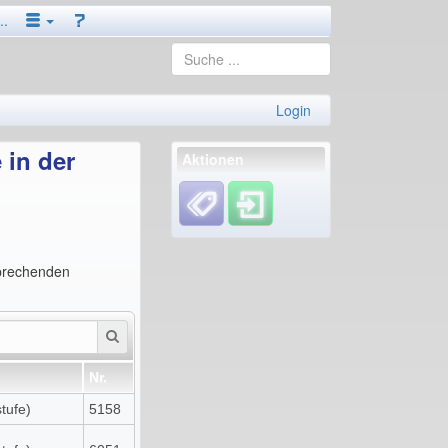
..
Login
 in der
Aktionen
sprechenden
Nr.
tufe)
5158