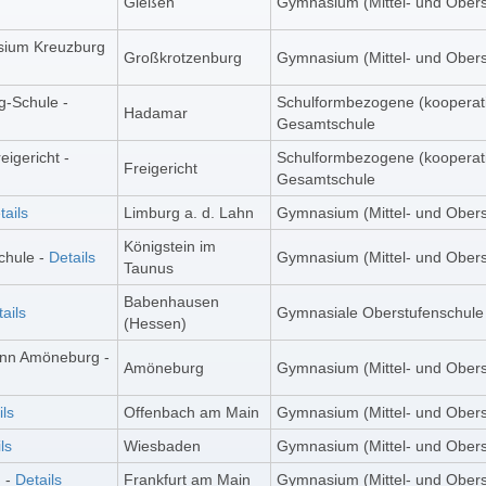
Gießen
Gymnasium (Mittel- und Obers
sium Kreuzburg
Großkrotzenburg
Gymnasium (Mittel- und Obers
g-Schule -
Schulformbezogene (kooperat
Hadamar
Gesamtschule
igericht -
Schulformbezogene (kooperat
Freigericht
Gesamtschule
tails
Limburg a. d. Lahn
Gymnasium (Mittel- und Obers
Königstein im
chule -
Details
Gymnasium (Mittel- und Obers
Taunus
Babenhausen
ails
Gymnasiale Oberstufenschule
(Hessen)
hann Amöneburg -
Amöneburg
Gymnasium (Mittel- und Obers
ils
Offenbach am Main
Gymnasium (Mittel- und Obers
ls
Wiesbaden
Gymnasium (Mittel- und Obers
 -
Details
Frankfurt am Main
Gymnasium (Mittel- und Obers