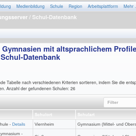
ildung
Medienbildung
Schule
Region
Arbeitsplattform
Mehr .
dungsserver
/ Schul-Datenbank
Gymnasien mit altsprachlichem Profile
 Schul-Datenbank
nde Tabelle nach verschiedenen Kriterien sortieren, indem Sie die ent
ken. Anzahl der gefundenen Schulen: 26
Schulort
Schulart
hule -
Details
Viernheim
Gymnasium (Mittel- und Obers
Gymnasium -