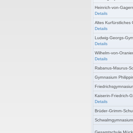
Heinrich-von-Gage
Details
Altes Kurfürstliche
Details
Ludwig-Georgs-Gym
Details
Wilhelm-von-Oranie
Details
Rabanus-Maurus-Sc
Gymnasium Philipp
Friedrichsgymnasiu
Kaiserin-Friedrich-
Details
Brüder-Grimm-Schu
Schwalmgymnasium
Gesamtschule Mück