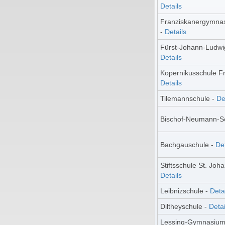
Details
Franziskanergymna
-
Details
Fürst-Johann-Ludwi
Details
Kopernikusschule Fre
Details
Tilemannschule -
De
Bischof-Neumann-S
Bachgauschule -
Det
Stiftsschule St. Jo
Details
Leibnizschule -
Deta
Diltheyschule -
Detai
Lessing-Gymnasium