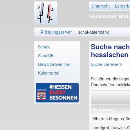
Unterricht
Lehrerb
Hessischer Bil
bildungsserver
schul-datenbank
Suche nach 
Schule
hessischen
SchulDB
Gewaltprävention
Suche verfeinern
Kulturportal
Sie können die folge
Überschriften anklic
Schulname
Albertus-Magnus-Sc
Landgraf-Ludwigs-