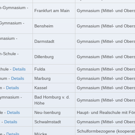
rn-Gymnasium -
Frankfurt am Main
Gymnasium (Mittel- und Obers
s Gymnasium -
Bensheim
Gymnasium (Mittel- und Obers
nasium -
Darmstadt
Gymnasium (Mittel- und Obers
n-Schule -
Dillenburg
Gymnasium (Mittel- und Obers
hule -
Details
Fulda
Gymnasium (Mittel- und Obers
inum -
Details
Marburg
Gymnasium (Mittel- und Obers
m -
Details
Kassel
Gymnasium (Mittel- und Obers
Gymnasium -
Bad Homburg v. d.
Gymnasium (Mittel- und Obers
Höhe
le -
Details
Neu-Isenburg
Haupt- und Realschule mit För
 -
Details
Schwalmstadt
Gymnasium (Mittel- und Obers
Schulformbezogene (kooperat
e -
Details
Mücke